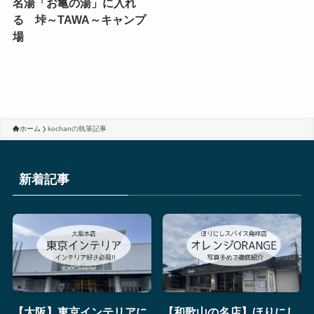
名湯「お亀の湯」に入れ
る 垰～TAWA～キャンプ
場
ホーム
kochanの執筆記事
新着記事
【大阪】東京インテリアに
【和歌山の名店】ほりにし