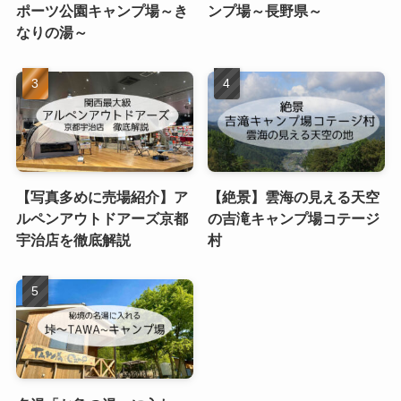
ポーツ公園キャンプ場～き
ンプ場～長野県～
なりの湯～
【写真多めに売場紹介】ア
【絶景】雲海の見える天空
ルペンアウトドアーズ京都
の吉滝キャンプ場コテージ
宇治店を徹底解説
村