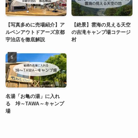
【写真多めに売場紹介】ア
【絶景】雲海の見える天空
ルペンアウトドアーズ京都
の吉滝キャンプ場コテージ
宇治店を徹底解説
村
名湯「お亀の湯」に入れ
る 垰～TAWA～キャンプ
場