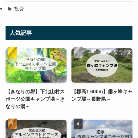
投資
人気記事
【きなりの郷】下北山村ス
【標高1,600m】霧ヶ峰キャ
ポーツ公園キャンプ場～き
ンプ場～長野県～
なりの湯～